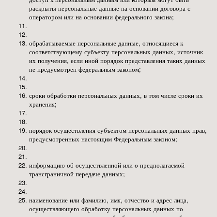
раскрыты персональные данные на основании договора с
INFO@GRAVITON24.RU
оператором или на основании федерального закона;
+7 (495) 106-62-16
обрабатываемые персональные данные, относящиеся к
соответствующему субъекту персональных данных, источник
их получения, если иной порядок представления таких данных
Whatsapp
Telegram
2Гис
Яндекс карты
не предусмотрен федеральным законом;
Яндекс
ОЦЕНОК
2ГИС
ОЦЕНОК
400+
700+
сроки обработки персональных данных, в том числе сроки их
хранения;
ОСТАЛИСЬ
порядок осуществления субъектом персональных данных прав,
ВОПРОСЫ?
предусмотренных настоящим Федеральным законом;
информацию об осуществленной или о предполагаемой
трансграничной передаче данных;
наименование или фамилию, имя, отчество и адрес лица,
+7
осуществляющего обработку персональных данных по