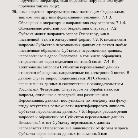
поручению оператора, если обработка поручена или будет
поручена такому лицу;
иные сведения, предусмотренные настоящим Федеральным
законом или другими федеральными законами. 7.1.3.
Обращения к оператору и направлению ему запросов; 7.1.4.
Обжалование действий или бездействия оператора. 7.2.
Субъект может направить запрос Оператору, как в
Даю согласие на обработку
Персональных данных
письменной, так и в электронной форме. 7.3. К письменным
запросам Субъектов персональных данных относятся любые
письменные обращения Субъектов персональных данных,
направленные в адрес Оператора, в том числе обращения,
ЗАДАТЬ ВОПРОС
отправленные через отделения почтовой связи. 7.4. К
электронным запросам Субъектов персональных данных
относятся обращения, направленные по электронной почте. В
данном случае запрос подписывается ЭП Субъекта
GRAVITON
персональных данных в соответствии с законодательством
Российской Федерации. Оператором не обрабатываются
запросы, связанные с передачей или разглашением
Политика конфиденциальности
Персональных данных, поступившие по телефону или факсу,
Согласие на обработку персональных данных
Создано DIPSY
ввиду отсутствия возможности идентифицировать личность
Договор оферты
Субъекта персональных данных. 7.5. Порядок рассмотрения
запросов и обращений от Субъектов персональных данных.
Письменный ответ Субъекту персональных данных
направляется Оператором вне зависимости от формы запроса
Субъекта персональных данных (письменный или