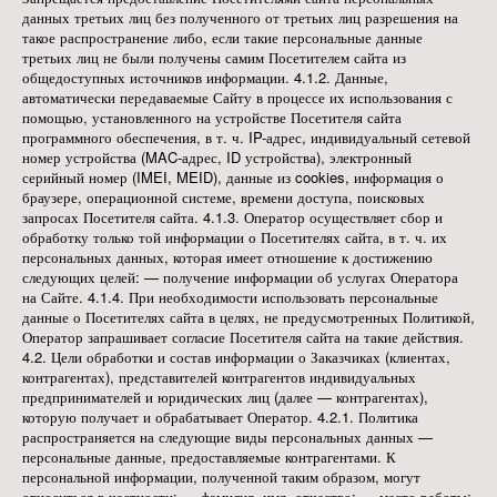
данных третьих лиц без полученного от третьих лиц разрешения на
такое распространение либо, если такие персональные данные
третьих лиц не были получены самим Посетителем сайта из
общедоступных источников информации. 4.1.2. Данные,
автоматически передаваемые Сайту в процессе их использования с
помощью, установленного на устройстве Посетителя сайта
программного обеспечения, в т. ч. IP-адрес, индивидуальный сетевой
номер устройства (MAC-адрес, ID устройства), электронный
серийный номер (IMEI, MEID), данные из cookies, информация о
браузере, операционной системе, времени доступа, поисковых
запросах Посетителя сайта. 4.1.3. Оператор осуществляет сбор и
обработку только той информации о Посетителях сайта, в т. ч. их
персональных данных, которая имеет отношение к достижению
следующих целей: — получение информации об услугах Оператора
на Сайте. 4.1.4. При необходимости использовать персональные
данные о Посетителях сайта в целях, не предусмотренных Политикой,
Оператор запрашивает согласие Посетителя сайта на такие действия.
4.2. Цели обработки и состав информации о Заказчиках (клиентах,
контрагентах), представителей контрагентов индивидуальных
предпринимателей и юридических лиц (далее — контрагентах),
которую получает и обрабатывает Оператор. 4.2.1. Политика
распространяется на следующие виды персональных данных —
персональные данные, предоставляемые контрагентами. К
персональной информации, полученной таким образом, могут
относиться в частности: — фамилия, имя, отчество; — место работы;