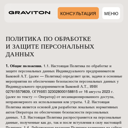
КОНСУЛЬТАЦИЯ
МЕНЮ
7 (495) 106-62-16
ПОЛИТИКА ПО ОБРАБОТКЕ
И ЗАЩИТЕ ПЕРСОНАЛЬНЫХ
ДАННЫХ
1. Общие положения.
1.1. Настоящая Политика по обработке и
защите персональных данных Индивидуального предпринимателя
Быковой А.Т. (далее — Политика) определяет цели, задачи и основные
мероприятия по обеспечению безопасности персональных данных у
Индивидуального предпринимателя Быковой А.Т., ИНН
027615579839, ОГРНИП 323028000158815 от 16 августа 2023 г.
(далее по тексту — Оператор) от несанкционированного доступа,
неправомерного их использования или утраты. 1.2. Настоящая
Политика является основой для разработки локальных нормативных
актов Оператора по обеспечению безопасности персональных
данных. 1.3. Настоящая Политика распространяется на персональные
данные, полученные как до, так и после вступления в силу настоящей
Политики. 1.4. Действующая редакция Политики размещена на сайтах